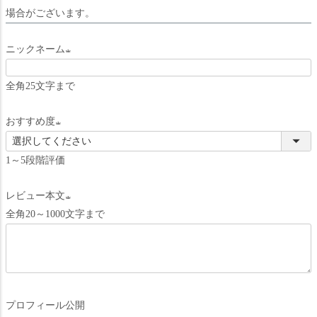
場合がございます。
ニックネーム
(
全角25文字まで
必
須
おすすめ度
)
(
1～5段階評価
必
須
レビュー本文
)
全角20～1000文字まで
(
必
須
)
プロフィール公開