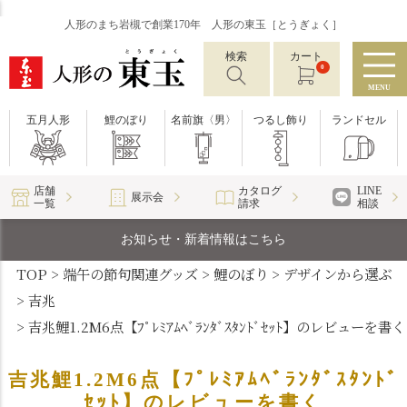
人形のまち岩槻で創業170年 人形の東玉［とうぎょく］
検索
カート
0
MENU
五月人形
鯉のぼり
名前旗〈男〉
つるし飾り
ランドセル
店舗
カタログ
LINE
展示会
一覧
請求
相談
お知らせ・新着情報はこちら
TOP
端午の節句関連グッズ
鯉のぼり
デザインから選ぶ
吉兆
吉兆鯉1.2M6点【ﾌﾟﾚﾐｱﾑﾍﾞﾗﾝﾀﾞｽﾀﾝﾄﾞｾｯﾄ】のレビューを書く
吉兆鯉1.2M6点【ﾌﾟﾚﾐｱﾑﾍﾞﾗﾝﾀﾞｽﾀﾝﾄﾞ
ｾｯﾄ】のレビューを書く