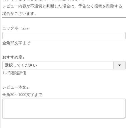
レビュー内容が不適切と判断した場合は、予告なく投稿を削除する
場合がございます。
ニックネーム
(
全角25文字まで
必
須
おすすめ度
)
(
1～5段階評価
必
須
レビュー本文
)
全角20～1000文字まで
(
必
須
)