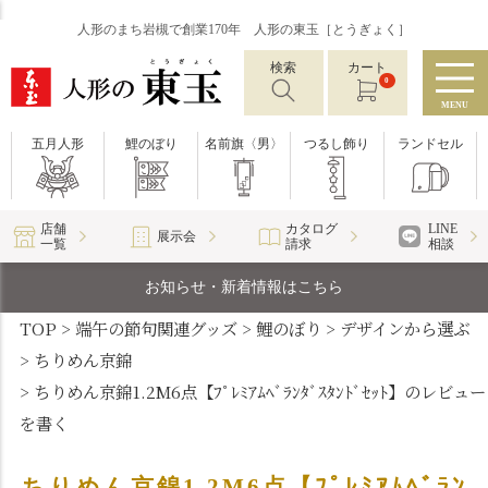
人形のまち岩槻で創業170年 人形の東玉［とうぎょく］
検索
カート
0
MENU
五月人形
鯉のぼり
名前旗〈男〉
つるし飾り
ランドセル
店舗
カタログ
LINE
展示会
一覧
請求
相談
お知らせ・新着情報はこちら
TOP
端午の節句関連グッズ
鯉のぼり
デザインから選ぶ
ちりめん京錦
ちりめん京錦1.2M6点【ﾌﾟﾚﾐｱﾑﾍﾞﾗﾝﾀﾞｽﾀﾝﾄﾞｾｯﾄ】のレビュー
を書く
ちりめん京錦1.2M6点【ﾌﾟﾚﾐｱﾑﾍﾞﾗﾝ