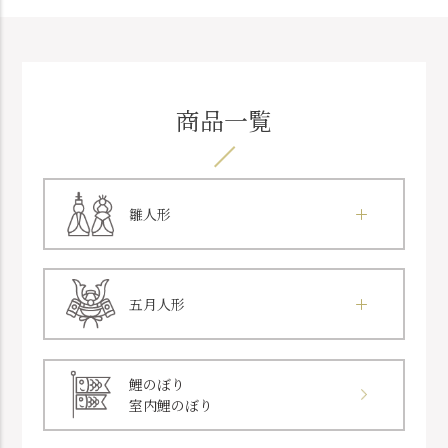
商品一覧
雛人形
五月人形
鯉のぼり
室内鯉のぼり