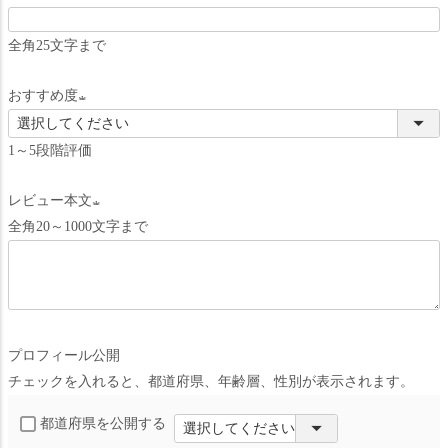
(
全角25文字まで
必
須
おすすめ度
)
(
1～5段階評価
必
須
レビュー本文
)
全角20～1000文字まで
(
必
須
)
プロフィール公開
チェックを入れると、都道府県、年齢層、性別が表示されます。
都道府県を公開する