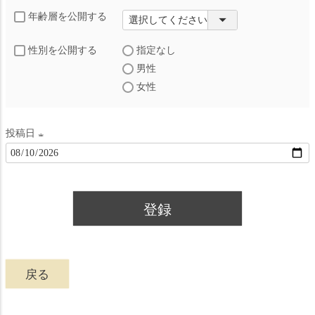
年齢層を公開する
性別を公開する
指定なし
男性
女性
投稿日
(
必
須
登録
)
戻る