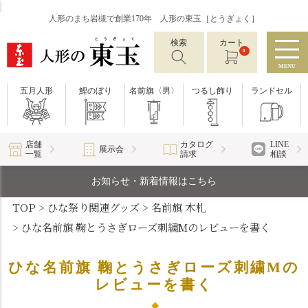
人形のまち岩槻で創業170年 人形の東玉［とうぎょく］
検索
カート
0
MENU
五月人形
鯉のぼり
名前旗〈男〉
つるし飾り
ランドセル
店舗
カタログ
LINE
展示会
一覧
請求
相談
お知らせ・新着情報はこちら
TOP
ひな祭り関連グッズ
名前旗 木札
ひな名前旗 鞠とうさぎローズ刺繍Mのレビューを書く
ひな名前旗 鞠とうさぎローズ刺繍Mの
レビューを書く