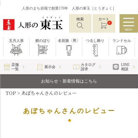
人形のまち岩槻で創業170年 人形の東玉［とうぎょく］
検索
カート
0
MENU
五月人形
鯉のぼり
名前旗〈男〉
つるし飾り
ランドセル
店舗
カタログ
LINE
展示会
一覧
請求
相談
お知らせ・新着情報はこちら
TOP
あぼちゃんさんのレビュー
あぼちゃんさんのレビュー