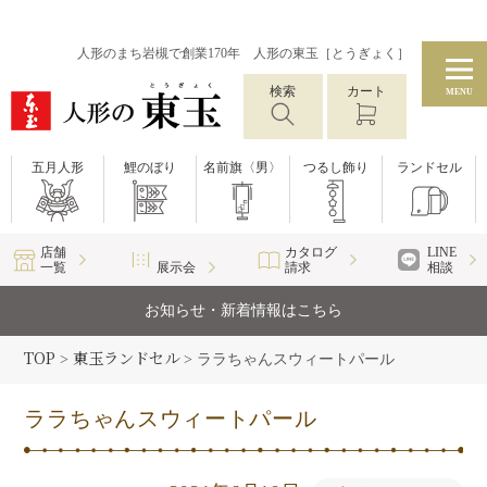
人形のまち岩槻で創業170年 人形の東玉［とうぎょく］
検索
カート
MENU
五月人形
鯉のぼり
名前旗〈男〉
つるし飾り
ランドセル
店舗
カタログ
LINE
一覧
展示会
請求
相談
お知らせ・新着情報はこちら
TOP
東玉ランドセル
>
>
ララちゃんスウィートパール
ララちゃんスウィートパール