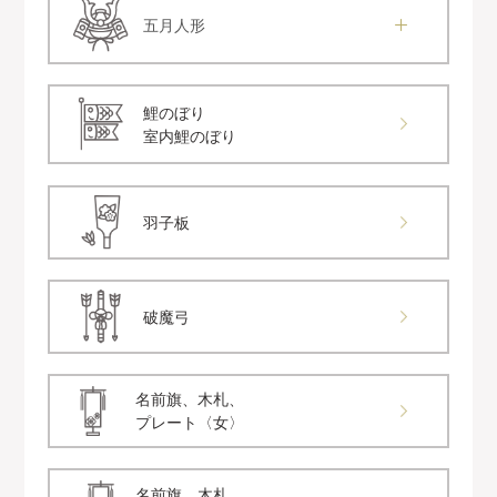
五月人形
鯉のぼり
室内鯉のぼり
羽子板
破魔弓
名前旗、木札、
プレート〈女〉
名前旗、木札、