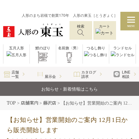
人形のまち岩槻で創業170年 人形の東玉［とうぎょく］
検索
カート
MENU
五月人形
鯉のぼり
名前旗〈男〉
つるし飾り
ランドセル
店舗
カタログ
LINE
一覧
展示会
請求
相談
お知らせ・新着情報はこちら
TOP
店舗案内
藤沢店
>
>
>
【お知らせ】営業開始のご案内 12月1日から販売開始します
【お知らせ】営業開始のご案内 12月1日か
ら販売開始します