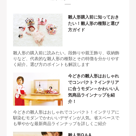
雛人形購入前に知っておき
たい！雛人形の種類と選び
方ガイド
雛人形の購入前に読みたい。段飾りや親王飾り、収納飾
りなど、代表的な雛人形の種類とその特徴を分かりやす
く紹介。選び方のポイントも解説します
今どきの雛人形はおしゃれ
でコンパクト？インテリア
に合うモダン～かわいい人
気商品ラインナップを紹
介！
今どきの雛人形はおしゃれでコンパクト！インテリアに
馴染むモダンでかわいいデザインが人気。省スペースで
も華やかな最新商品ラインナップを詳しくご紹介
雛人形Q＆A