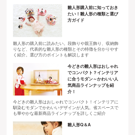
雛人形購入前に知っておき
たい！雛人形の種類と選び
方ガイド
雛人形の購入前に読みたい。段飾りや親王飾り、収納飾
りなど、代表的な雛人形の種類とその特徴を分かりやす
く紹介。選び方のポイントも解説します
今どきの雛人形はおしゃれ
でコンパクト？インテリア
に合うモダン～かわいい人
気商品ラインナップを紹
介！
今どきの雛人形はおしゃれでコンパクト！インテリアに
馴染むモダンでかわいいデザインが人気。省スペースで
も華やかな最新商品ラインナップを詳しくご紹介
雛人形Q＆A