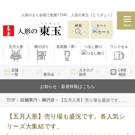
人形のまち岩槻で創業170年 人形の東玉［とうぎょく］
検索
カート
MENU
五月人形
鯉のぼり
名前旗〈男〉
つるし飾り
ランドセル
店舗
カタログ
LINE
一覧
展示会
請求
相談
お知らせ・新着情報はこちら
TOP
店舗案内
藤沢店
>
>
>
【五月人形】売り場も盛況です。各人気シリーズ大集結です。
【五月人形】売り場も盛況です。各人気シ
リーズ大集結です。