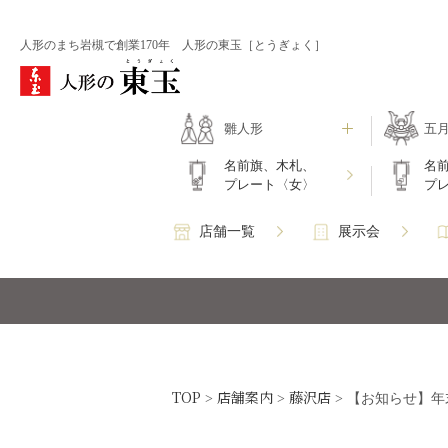
人形のまち岩槻で創業170年 人形の東玉［とうぎょく］
雛人形
五
名前旗、木札、
名
プレート〈女〉
プ
店舗一覧
展示会
TOP
店舗案内
藤沢店
>
>
>
【お知らせ】年