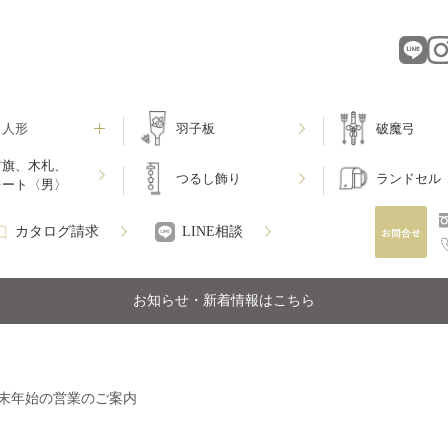
月人形
羽子板
破魔弓
前旗、木札、
つるし飾り
ランドセル
レート〈男〉
カタログ請求
LINE相談
お知らせ・新着情報はこちら
末年始の営業のご案内