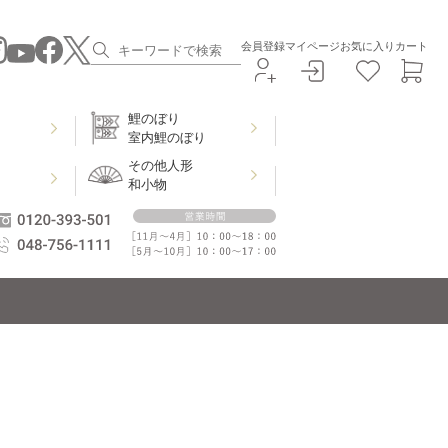
会員登録
マイページ
お気に入り
カート
鯉のぼり
室内鯉のぼり
その他人形
和小物