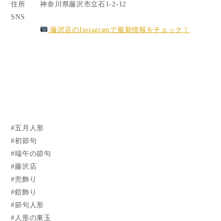
住所
神奈川県藤沢市立石1-2-12
SNS
藤沢店のInstagramで最新情報をチェック！
#五月人形
#初節句
#端午の節句
#藤沢店
#兜飾り
#鎧飾り
#節句人形
#人形の東玉