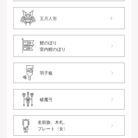
五月人形
鯉のぼり
室内鯉のぼり
羽子板
破魔弓
名前旗、木札、
プレート〈女〉