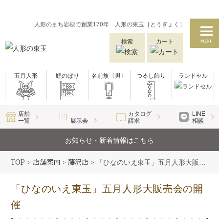
人形のまち岩槻で創業170年 人形の東玉［とうぎょく］
検索
カート
MENU
五月人形
鯉のぼり
名前旗〈男〉
つるし飾り
ランドセル
店舗
カタログ
LINE
一覧
展示会
請求
相談
お知らせ・新着情報はこちら
TOP
店舗案内
藤沢店
>
>
>
「ひなのいえ東玉」五月人形大販売会の開催
「ひなのいえ東玉」五月人形大販売会の開
催