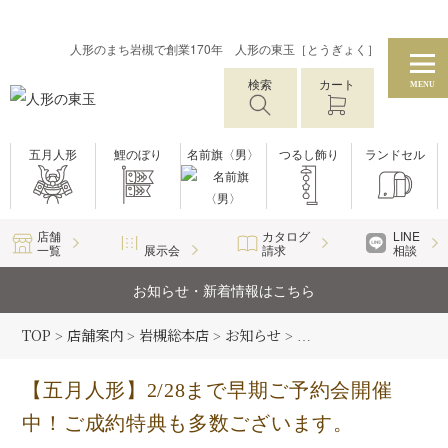
人形のまち岩槻で創業170年 人形の東玉［とうぎょく］
検索
カート
MENU
五月人形
鯉のぼり
名前旗〈男〉
つるし飾り
ランドセル
店舗
カタログ
LINE
一覧
展示会
請求
相談
お知らせ・新着情報はこちら
TOP
店舗案内
岩槻総本店
お知らせ
岩槻総本店新着情報
>
>
>
>
>
【五月人形】2/28まで早期ご予約会開催
中！ご成約特典も多数ございます。