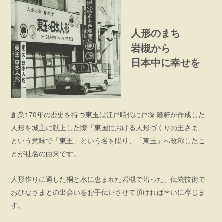
人形のまち
岩槻から
日本中に幸せを
創業170年の歴史を持つ東玉は江戸時代に戸塚 隆軒が作成した
人形を城主に献上した際「東国における人形づくりの王さま」
という意味で「東王」という名を賜り、「東玉」へ改称したこ
とが社名の由来です。
人形作りに適した桐と水に恵まれた岩槻で培った、伝統技術で
おひなさまとの出会いをお手伝いさせて頂ければ幸いに存じま
す。