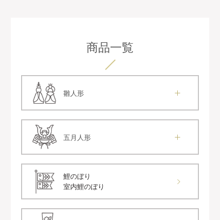
商品一覧
雛人形
五月人形
鯉のぼり
室内鯉のぼり