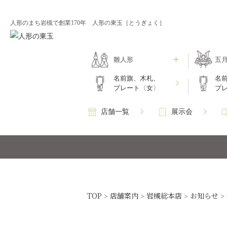
人形のまち岩槻で創業170年 人形の東玉［とうぎょく］
雛人形
五
名前旗、木札、
名
プレート〈女〉
プ
店舗一覧
展示会
TOP
店舗案内
岩槻総本店
お知らせ
>
>
>
>