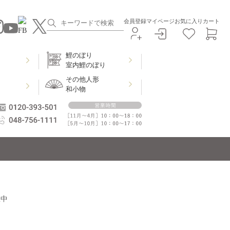
会員登録
マイページ
お気に入り
カート
鯉のぼり
室内鯉のぼり
その他人形
和小物
催中