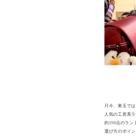
只今、東玉では
人気の工房系ラ
約150点のラ
選び方のポイン