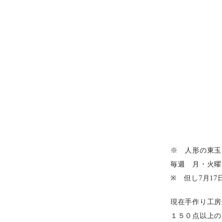
※ 人形の東玉
毎週 月・火曜
※ 但し7月17
現在手作り工房
１５０点以上の