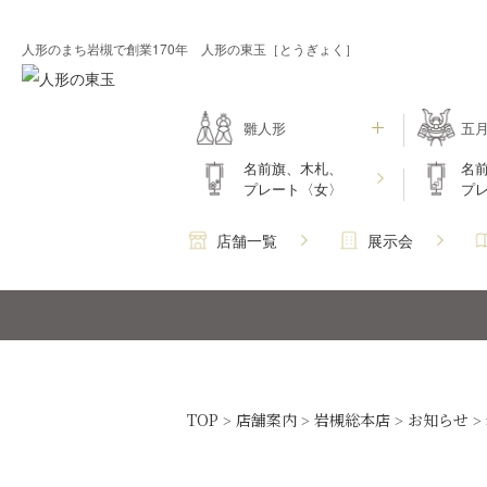
人形のまち岩槻で創業170年 人形の東玉［とうぎょく］
雛人形
五
名前旗、木札、
名
プレート〈女〉
プ
店舗一覧
展示会
TOP
店舗案内
岩槻総本店
お知らせ
>
>
>
>