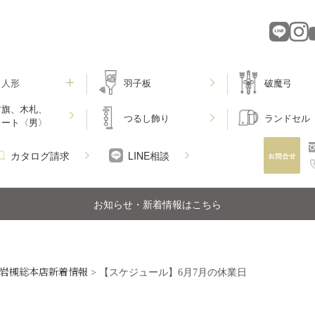
月人形
羽子板
破魔弓
前旗、木札、
つるし飾り
ランドセル
レート〈男〉
カタログ請求
LINE相談
お知らせ・新着情報はこちら
岩槻総本店新着情報
>
【スケジュール】6月7月の休業日