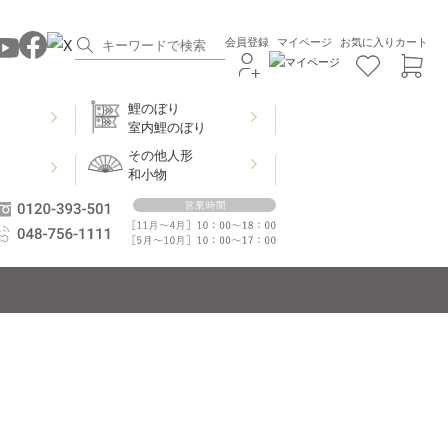
会員登録
マイページ
お気に入り
カート
鯉のぼり
室内鯉のぼり
その他人形
和小物