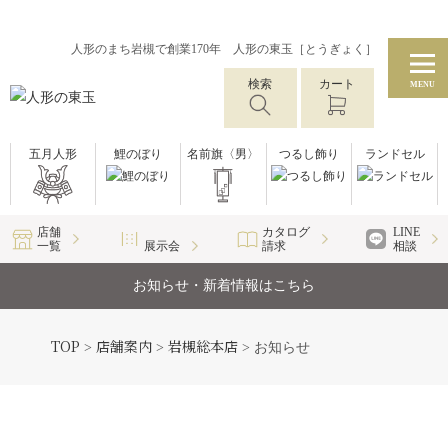
人形のまち岩槻で創業170年 人形の東玉［とうぎょく］
検索
カート
MENU
五月人形
鯉のぼり
名前旗〈男〉
つるし飾り
ランドセル
店舗
カタログ
LINE
一覧
展示会
請求
相談
お知らせ・新着情報はこちら
TOP
店舗案内
岩槻総本店
>
>
>
お知らせ