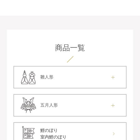
商品一覧
雛人形
五月人形
鯉のぼり
室内鯉のぼり