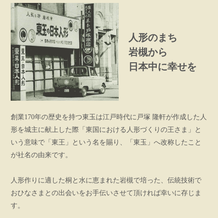
人形のまち
岩槻から
日本中に幸せを
創業170年の歴史を持つ東玉は江戸時代に戸塚 隆軒が作成した人
形を城主に献上した際「東国における人形づくりの王さま」と
いう意味で「東王」という名を賜り、「東玉」へ改称したこと
が社名の由来です。
人形作りに適した桐と水に恵まれた岩槻で培った、伝統技術で
おひなさまとの出会いをお手伝いさせて頂ければ幸いに存じま
す。