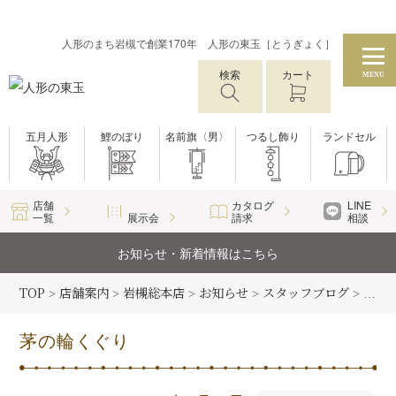
人形のまち岩槻で創業170年 人形の東玉［とうぎょく］
検索
カート
MENU
五月人形
鯉のぼり
名前旗〈男〉
つるし飾り
ランドセル
店舗
カタログ
LINE
一覧
展示会
請求
相談
お知らせ・新着情報はこちら
TOP
店舗案内
岩槻総本店
お知らせ
スタッフブログ
>
>
>
>
>
茅の
茅の輪くぐり