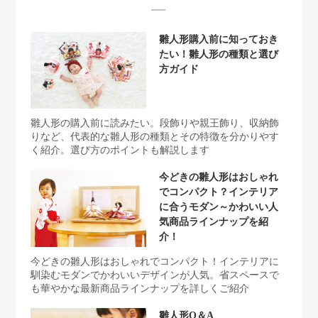
雛人形購入前に知っておき
たい！雛人形の種類と選び
方ガイド
雛人形の購入前に読みたい。段飾りや親王飾り、収納飾
りなど、代表的な雛人形の種類とその特徴を分かりやす
く紹介。選び方のポイントも解説します
今どきの雛人形はおしゃれ
でコンパクト？インテリア
に合うモダン～かわいい人
気商品ラインナップを紹
介！
今どきの雛人形はおしゃれでコンパクト！インテリアに
馴染むモダンでかわいいデザインが人気。省スペースで
も華やかな最新商品ラインナップを詳しくご紹介
雛人形Q＆A