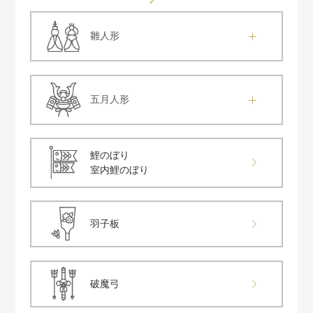
雛人形
五月人形
鯉のぼり
室内鯉のぼり
羽子板
破魔弓