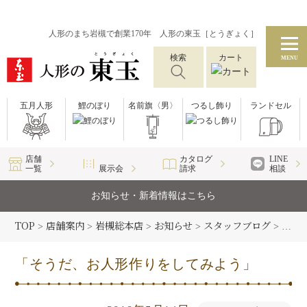
人形のまち岩槻で創業170年 人形の東玉［とうぎょく］
検索
カート
MENU
五月人形
鯉のぼり
名前旗〈男〉
つるし飾り
ランドセル
店舗
カタログ
LINE
一覧
展示会
請求
相談
お知らせ・新着情報はこちら
TOP
店舗案内
岩槻総本店
お知らせ
スタッフブログ
>
>
>
>
>
「そ
「そうだ、お人形作りをしてみよう」