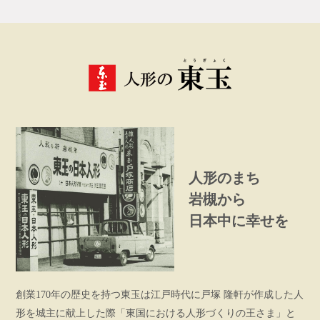
人形のまち
岩槻から
日本中に幸せを
創業170年の歴史を持つ東玉は江戸時代に戸塚 隆軒が作成した人
形を城主に献上した際「東国における人形づくりの王さま」と