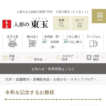
人形のまち岩槻で創業170年 人形の東玉［とうぎょく］
検索
カート
MENU
五月人形
鯉のぼり
名前旗〈男〉
つるし飾り
ランドセル
店舗
カタログ
LINE
一覧
展示会
請求
相談
お知らせ・新着情報はこちら
TOP
店舗案内
岩槻総本店
お知らせ
スタッフブログ
>
>
>
>
>
令和
令和を記念するお雛様