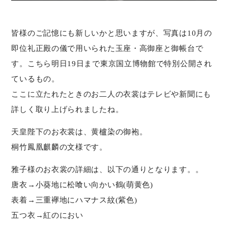
皆様のご記憶にも新しいかと思いますが、写真は10月の
即位礼正殿の儀で用いられた玉座・高御座と御帳台で
す。こちら明日19日まで東京国立博物館で特別公開され
ているもの。
ここに立たれたときのお二人の衣裳はテレビや新聞にも
詳しく取り上げられましたね。
天皇陛下のお衣裳は、黄櫨染の御袍。
桐竹鳳凰麒麟の文様です。
雅子様のお衣裳の詳細は、以下の通りとなります。。
唐衣→小葵地に松喰い向かい鶴(萌黄色)
表着→三重襷地にハマナス紋(紫色)
五つ衣→紅のにおい