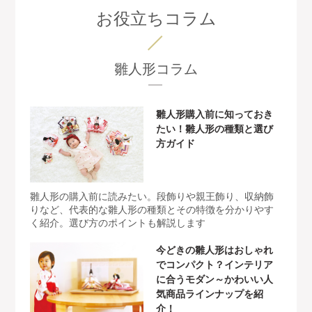
お役立ちコラム
雛人形コラム
雛人形購入前に知っておき
たい！雛人形の種類と選び
方ガイド
雛人形の購入前に読みたい。段飾りや親王飾り、収納飾
りなど、代表的な雛人形の種類とその特徴を分かりやす
く紹介。選び方のポイントも解説します
今どきの雛人形はおしゃれ
でコンパクト？インテリア
に合うモダン～かわいい人
気商品ラインナップを紹
介！