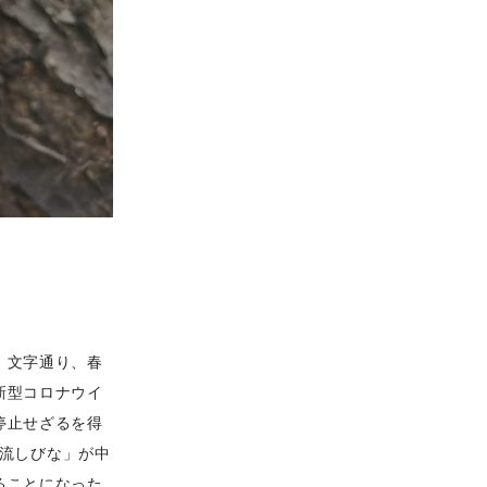
。文字通り、春
新型コロナウイ
停止せざるを得
 流しびな」が中
ることになった