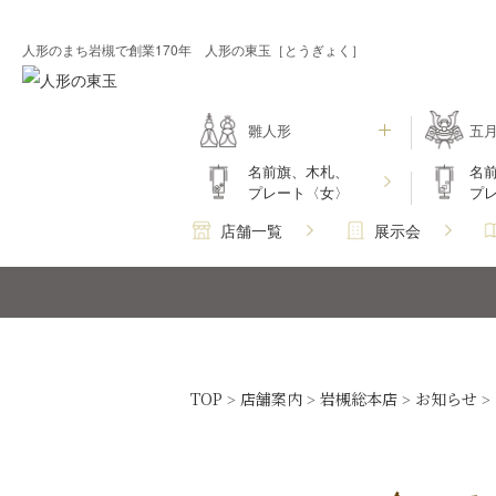
人形のまち岩槻で創業170年 人形の東玉［とうぎょく］
雛人形
五
名前旗、木札、
名
プレート〈女〉
プ
店舗一覧
展示会
TOP
店舗案内
岩槻総本店
お知らせ
>
>
>
>