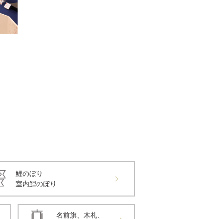
鯉のぼり
室内鯉のぼり
名前旗、木札、