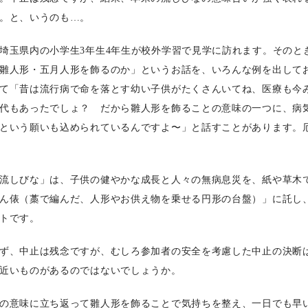
。と、いうのも…。
埼玉県内の小学生3年生4年生が校外学習で見学に訪れます。そのと
雛人形・五月人形を飾るのか」というお話を、いろんな例を出して
て「昔は流行病で命を落とす幼い子供がたくさんいてね、医療も今
代もあったでしょ？ だから雛人形を飾ることの意味の一つに、病
という願いも込められているんですよ〜」と話すことがあります。
流しびな」は、子供の健やかな成長と人々の無病息災を、紙や草木
ん俵（藁で編んだ、人形やお供え物を乗せる円形の台盤）」に託し
トです。
ず、中止は残念ですが、むしろ参加者の安全を考慮した中止の決断
近いものがあるのではないでしょうか。
の意味に立ち返って雛人形を飾ることで気持ちを整え、一日でも早