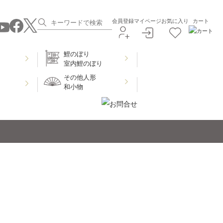
会員登録
マイページ
お気に入り
カート
鯉のぼり
室内鯉のぼり
その他人形
和小物