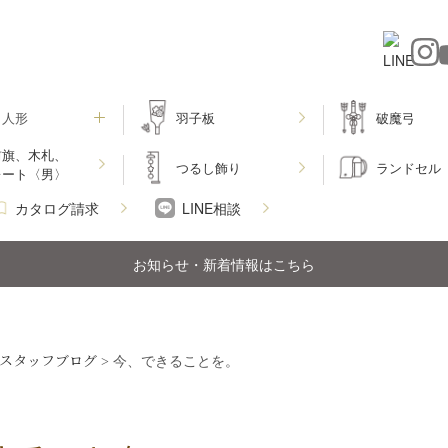
月人形
羽子板
破魔弓
前旗、木札、
つるし飾り
ランドセル
レート〈男〉
カタログ請求
LINE相談
お知らせ・新着情報はこちら
スタッフブログ
>
今、できることを。