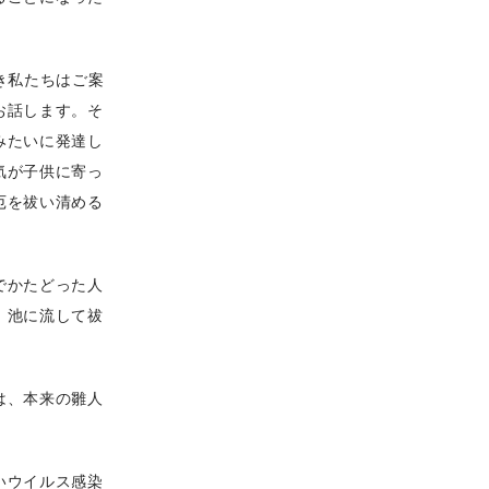
き私たちはご案
お話します。そ
みたいに発達し
気が子供に寄っ
厄を祓い清める
でかたどった人
、池に流して祓
は、本来の雛人
いウイルス感染