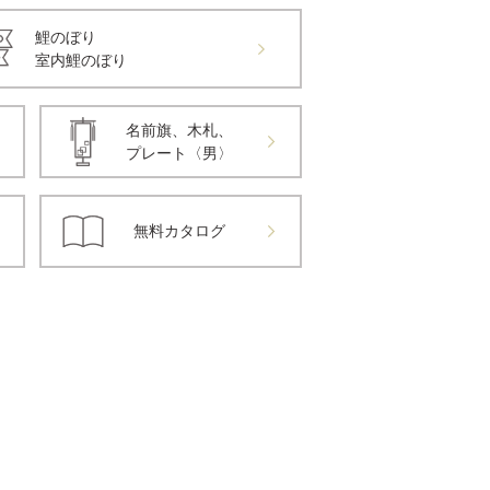
鯉のぼり
室内鯉のぼり
名前旗、木札、
プレート〈男〉
無料カタログ