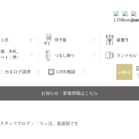
月人形
羽子板
破魔弓
前旗、木札、
つるし飾り
ランドセル
レート〈男〉
カタログ請求
LINE相談
お知らせ・新着情報はこちら
スタッフブログ
>
「ラン活」最盛期です