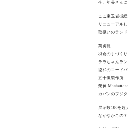
今、年長さんに
ここ東玉岩槻総
リニューアルし
取扱いのランド
萬勇鞄
羽倉の手づくり
ララちゃんラン
協和のコードバ
五十嵐製作所
榮伸 Manhattane
カバンのフジタ
展示数100を
なかなかこの７