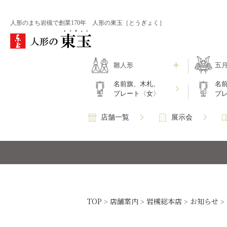
人形のまち岩槻で創業170年 人形の東玉［とうぎょく］
雛人形
五
名前旗、木札、
名
プレート〈女〉
プ
店舗一覧
展示会
TOP
店舗案内
岩槻総本店
お知らせ
>
>
>
>