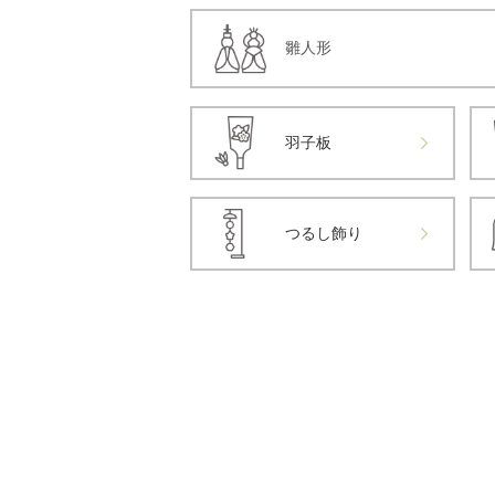
雛人形
羽子板
つるし飾り