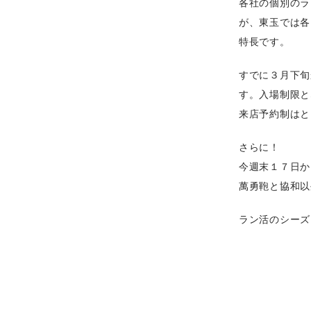
各社の個別のラ
が、東玉では各
特長です。
すでに３月下旬
す。入場制限と
来店予約制はと
さらに！
今週末１７日か
萬勇鞄と協和以
ラン活のシーズ