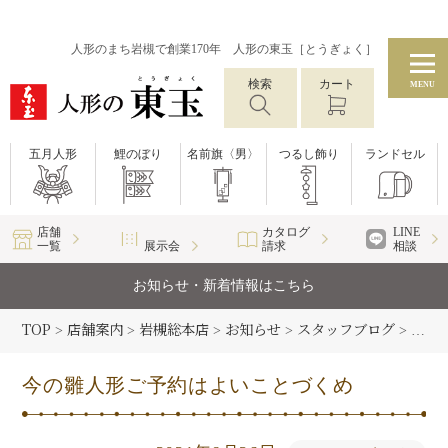
人形のまち岩槻で創業170年 人形の東玉［とうぎょく］
検索
カート
MENU
五月人形
鯉のぼり
名前旗〈男〉
つるし飾り
ランドセル
店舗
カタログ
LINE
一覧
展示会
請求
相談
お知らせ・新着情報はこちら
TOP
店舗案内
岩槻総本店
お知らせ
スタッフブログ
>
>
>
>
>
今の
今の雛人形ご予約はよいことづくめ