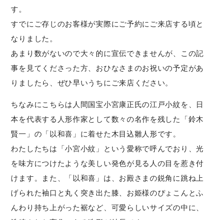
す。
すでにご存じのお客様が実際にご予約にご来店する頃と
なりました。
あまり数がないので大々的に宣伝できませんが、この記
事を見てくださった方、おひなさまのお祝いの予定があ
りましたら、ぜひ早いうちにご来店ください。
ちなみにこちらは人間国宝小宮康正氏の江戸小紋を、日
本を代表する人形作家として数々の名作を残した「鈴木
賢一」の「以和喜」に着せた木目込雛人形です。
わたしたちは「小宮小紋」という愛称で呼んでおり、光
を味方につけたような美しい発色が見る人の目を惹き付
けます。また、「以和喜」は、お殿さまの鋭角に跳ね上
げられた袖口と丸く突き出た膝、お姫様のぴょこんとふ
んわり持ち上がった裾など、可愛らしいサイズの中に、