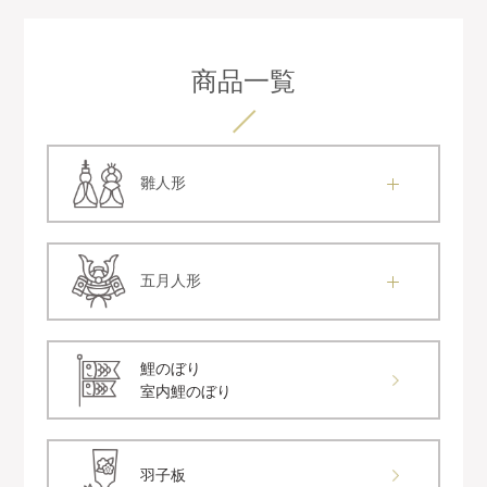
商品一覧
雛人形
五月人形
鯉のぼり
室内鯉のぼり
羽子板