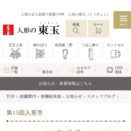
人形のまち岩槻で創業170年 人形の東玉［とうぎょく］
検索
カート
MENU
五月人形
鯉のぼり
名前旗〈男〉
つるし飾り
ランドセル
店舗
カタログ
LINE
一覧
展示会
請求
相談
お知らせ・新着情報はこちら
TOP
店舗案内
岩槻総本店
お知らせ
スタッフブログ
>
>
>
>
>
第15
第15回人形市