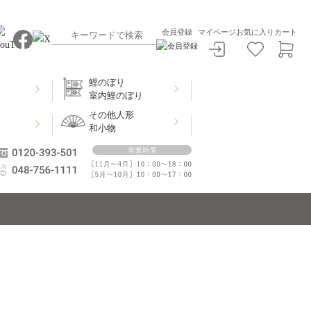
会員登録
マイページ
お気に入り
カート
鯉のぼり
室内鯉のぼり
その他人形
和小物