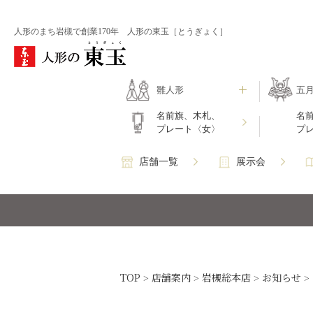
人形のまち岩槻で創業170年 人形の東玉［とうぎょく］
雛人形
五
名前旗、木札、
名
プレート〈女〉
プ
店舗一覧
展示会
TOP
店舗案内
岩槻総本店
お知らせ
>
>
>
>