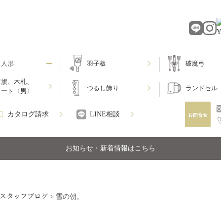
月人形
羽子板
破魔弓
前旗、木札、
つるし飾り
ランドセル
レート〈男〉
カタログ請求
LINE相談
お知らせ・新着情報はこちら
スタッフブログ
>
雪の朝。