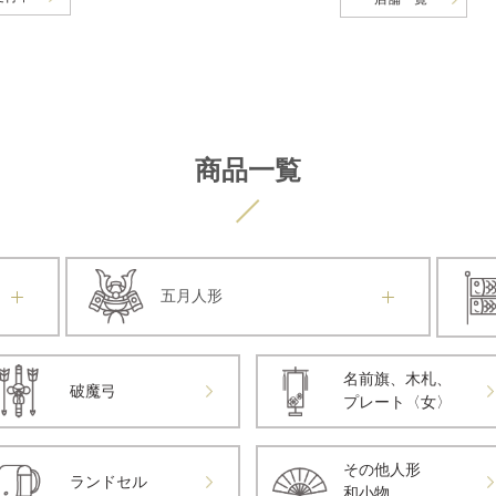
商品一覧
五月人形
名前旗、木札、
破魔弓
プレート〈女〉
その他人形
ランドセル
和小物