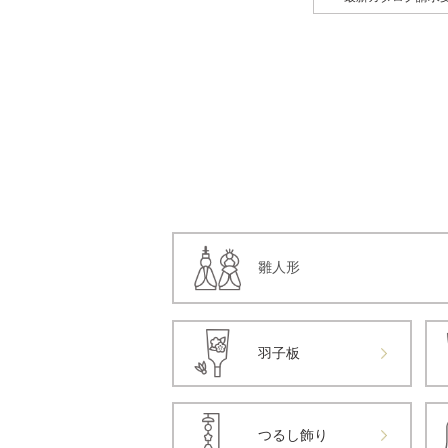
雛人形
羽子板
つるし飾り