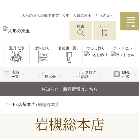
人形のまち岩槻で創業170年 人形の東玉［とうぎょく］
検索
カート
MENU
五月人形
鯉のぼり
名前旗〈男〉
つるし飾り
ランドセル
店舗
カタログ
LINE
一覧
展示会
請求
相談
お知らせ・新着情報はこちら
TOP
>
店舗案内
>
岩槻総本店
岩槻総本店