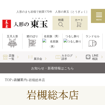
人形のまち岩槻で創業170年 人形の東玉［とうぎょく］
検索
カート
MENU
五月人形
鯉のぼり
名前旗〈男〉
つるし飾り
ランドセル
店舗
カタログ
LINE
一覧
展示会
請求
相談
お知らせ・新着情報はこちら
TOP
>
店舗案内
>
岩槻総本店
岩槻総本店