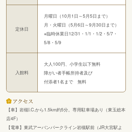
月曜日（10月1日～5月5日まで）
月・火曜日（5月6日～9月30日まで）
定休日
※臨時休業日12/31・1/1・1/2・5/7・
5/8・5/9
大人100円、小学生以下無料
入館料
障がい者手帳所持者及び
付添者1名まで 無料
アクセス
【車】岩槻I.C.から1.5km約5分。専用駐車場あり（東玉総本
店4F）
【電車】東武アーバンパークライン岩槻駅前（JR大宮駅よ