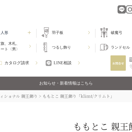
月人形
羽子板
破魔弓
前旗、木札、
つるし飾り
ランドセル
レート〈男〉
カタログ請求
LINE相談
お知らせ・新着情報はこちら
ィショナル 親王飾り
ももとこ 親王飾り「klimt/クリムト」
ももとこ 親王飾