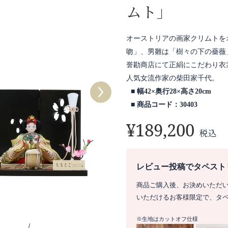
ムト」
オーストリアの画家クリムトを
吻」、男雛は「樹々の下の薔薇
誉勘商店にて正絹にこだわり衣
人気女流作家の柴田家千代。
幅42×奥行28×高さ20cm
商品コード：30403
¥
189,200
税込
レビュー投稿でタペスト
商品ご購入後、お決めいただ
いただけるお客様限定で、タ
※生地はカットオフ仕様