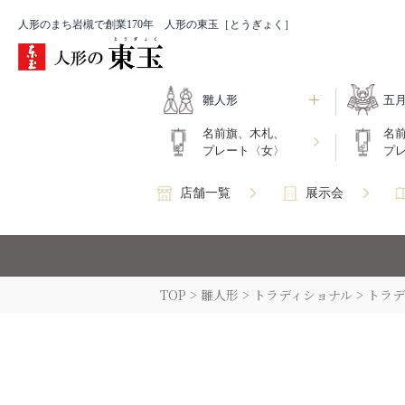
人形のまち岩槻で創業170年 人形の東玉［とうぎょく］
雛人形
五
名前旗、木札、
名
プレート〈女〉
プ
店舗一覧
展示会
TOP
雛人形
トラディショナル
トラデ