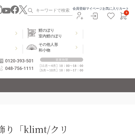
会員登録
マイページ
お気に入り
カート
0
鯉のぼり
室内鯉のぼり
その他人形
和小物
り「klimt/クリ