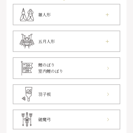
雛人形
五月人形
鯉のぼり
室内鯉のぼり
羽子板
破魔弓