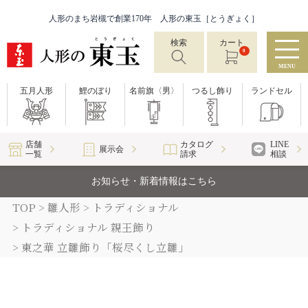
人形のまち岩槻で創業170年 人形の東玉［とうぎょく］
検索
カート
0
MENU
五月人形
鯉のぼり
名前旗〈男〉
つるし飾り
ランドセル
店舗
カタログ
LINE
展示会
一覧
請求
相談
お知らせ・新着情報はこちら
TOP
雛人形
トラディショナル
トラディショナル 親王飾り
東之華 立雛飾り「桜尽くし立雛」