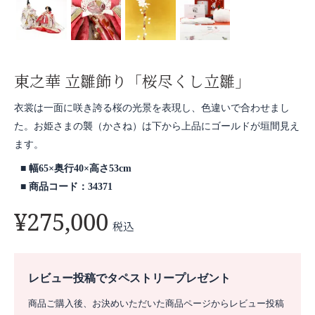
東之華 立雛飾り「桜尽くし立雛」
衣裳は一面に咲き誇る桜の光景を表現し、色違いで合わせまし
た。お姫さまの襲（かさね）は下から上品にゴールドが垣間見え
ます。
幅65×奥行40×高さ53cm
商品コード：34371
¥
275,000
税込
レビュー投稿でタペストリープレゼント
商品ご購入後、お決めいただいた商品ページからレビュー投稿