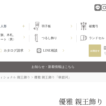
月人形
羽子板
破魔弓
前旗、木札、
つるし飾り
ランドセル
レート〈男〉
カタログ請求
LINE相談
お知らせ・新着情報はこちら
ィショナル 親王飾り
優雅 親王飾り「華銀河」
優雅 親王飾り