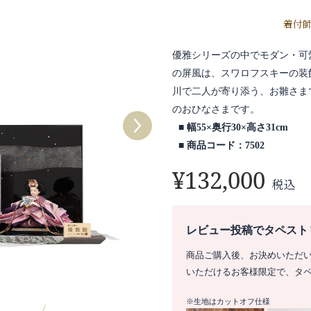
着付
優雅シリーズの中でモダン・可
の屏風は、スワロフスキーの装
川で二人が寄り添う、お雛さま
のおひなさまです。
幅55×奥行30×高さ31cm
商品コード：7502
¥
132,000
税込
レビュー投稿でタペスト
商品ご購入後、お決めいただ
いただけるお客様限定で、タ
※生地はカットオフ仕様