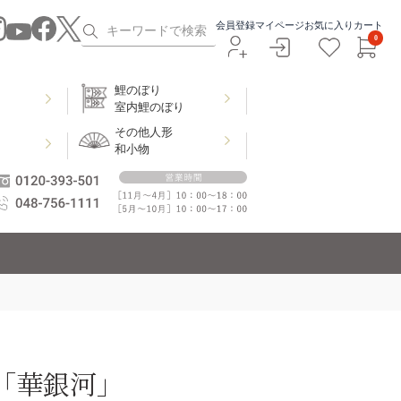
会員登録
マイページ
お気に入り
カート
0
鯉のぼり
室内鯉のぼり
その他人形
和小物
「華銀河」