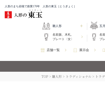
人形のまち岩槻で創業170年 人形の東玉［とうぎょく］
雛人形
五
名前旗、木札、
名
プレート〈女〉
プ
店舗一覧
展示会
TOP
雛人形
トラディショナル
トラデ