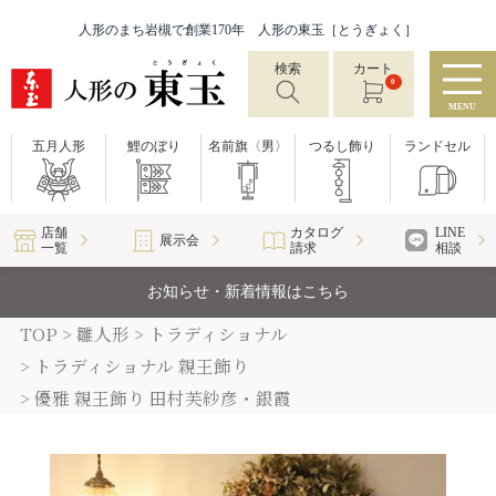
人形のまち岩槻で創業170年 人形の東玉［とうぎょく］
検索
カート
0
MENU
五月人形
鯉のぼり
名前旗〈男〉
つるし飾り
ランドセル
店舗
カタログ
LINE
展示会
一覧
請求
相談
お知らせ・新着情報はこちら
TOP
雛人形
トラディショナル
トラディショナル 親王飾り
優雅 親王飾り 田村芙紗彦・銀霞