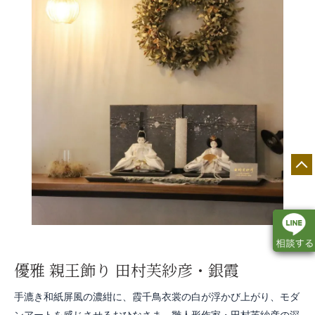
優雅 親王飾り 田村芙紗彦・銀霞
店舗一覧
展示会情報
カタログ請求
手漉き和紙屏風の濃紺に、霞千鳥衣裳の白が浮かび上がり、モダ