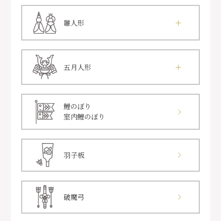
雛人形
五月人形
鯉のぼり
室内鯉のぼり
羽子板
破魔弓