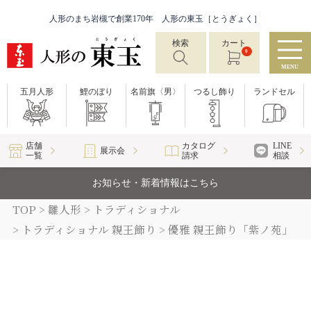
人形のまち岩槻で創業170年 人形の東玉［とうぎょく］
検索
カート
0
MENU
五月人形
鯉のぼり
名前旗〈男〉
つるし飾り
ランドセル
店舗
カタログ
LINE
展示会
一覧
請求
相談
お知らせ・新着情報はこちら
TOP
雛人形
トラディショナル
トラディショナル 親王飾り
優雅 親王飾り「紫ノ苑」