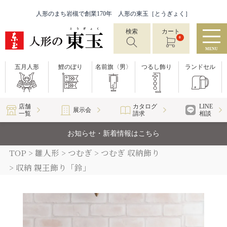
人形のまち岩槻で創業170年 人形の東玉［とうぎょく］
検索
カート
0
MENU
五月人形
鯉のぼり
名前旗〈男〉
つるし飾り
ランドセル
店舗
カタログ
LINE
展示会
一覧
請求
相談
お知らせ・新着情報はこちら
TOP
雛人形
つむぎ
つむぎ 収納飾り
収納 親王飾り「鈴」