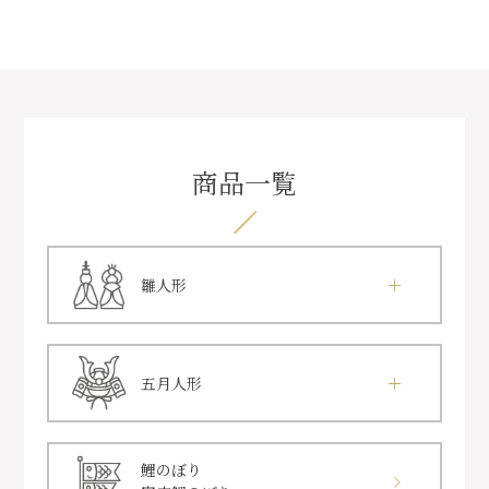
商品一覧
雛人形
五月人形
鯉のぼり