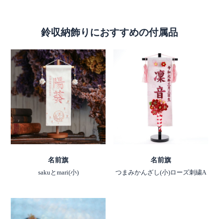
鈴収納飾りにおすすめの付属品
名前旗
名前旗
sakuとmari(小)
つまみかんざし(小)ローズ刺繍A