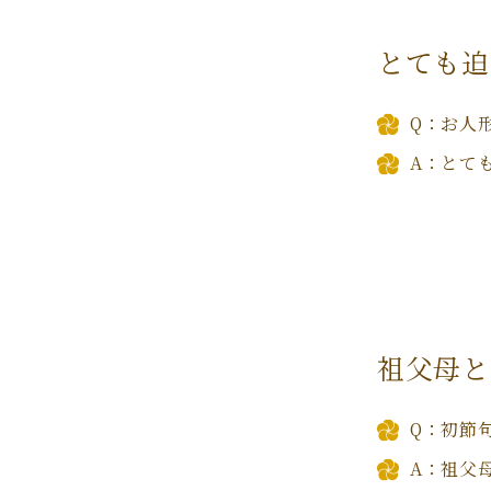
とても迫
Q：お人
A：とて
祖父母と
Q：初節
A：祖父