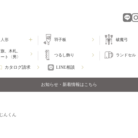
月人形
羽子板
破魔弓
前旗、木札、
つるし飾り
ランドセル
レート〈男〉
カタログ請求
LINE相談
お知らせ・新着情報はこちら
じんくん