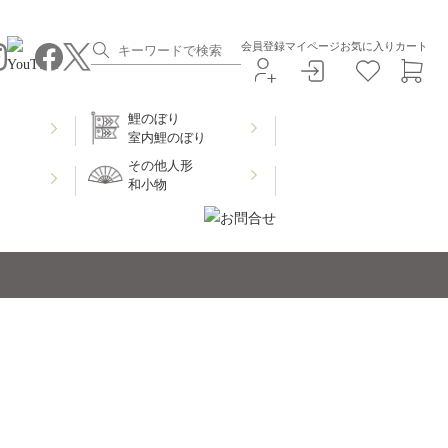
会員登録
マイページ
お気に入り
カート
鯉のぼり
室内鯉のぼり
その他人形
和小物