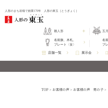
人形のまち岩槻で創業170年 人形の東玉［とうぎょく］
雛人形
五
名前旗、木札、
名
プレート〈女〉
プ
店舗一覧
展示会
TOP
お客様の声
お客様の声 男の子
>
>
>