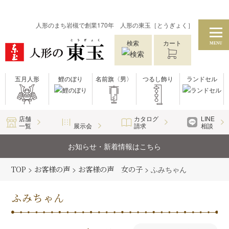
人形のまち岩槻で創業170年 人形の東玉［とうぎょく］
検索
カート
MENU
五月人形
鯉のぼり
名前旗〈男〉
つるし飾り
ランドセル
店舗
カタログ
LINE
一覧
展示会
請求
相談
お知らせ・新着情報はこちら
TOP
>
お客様の声
>
お客様の声 女の子
>
ふみちゃん
ふみちゃん