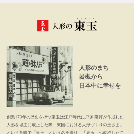
人形のまち
岩槻から
日本中に幸せを
創業170年の歴史を持つ東玉は江戸時代に戸塚 隆軒が作成した
人形を城主に献上した際「東国における人形づくりの王さま」
という意味で「東王」という名を賜り、「東玉」へ改称したこ