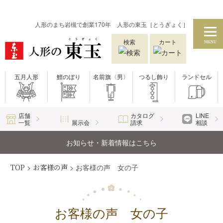
人形のまち岩槻で創業170年 人形の東玉［とうぎょく］
検索
カート
MENU
五月人形
鯉のぼり
名前旗〈男〉
つるし飾り
ランドセル
店舗
カタログ
LINE
一覧
展示会
請求
相談
お知らせ・新着情報はこちら
TOP
>
お客様の声
>
お客様の声 女の子
お客様の声 女の子