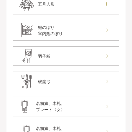
五月人形
鯉のぼり
室内鯉のぼり
羽子板
破魔弓
名前旗、木札、
プレート〈女〉
名前旗、木札、