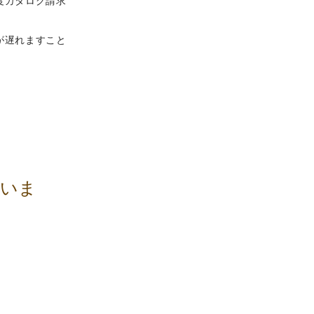
度カタログ請求
が遅れますこと
でいま