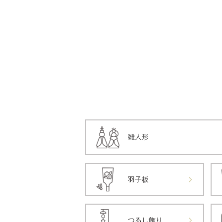
雛人形
羽子板
つるし飾り