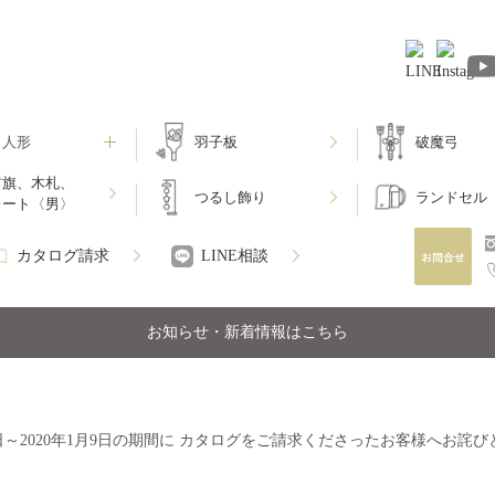
月人形
羽子板
破魔弓
前旗、木札、
つるし飾り
ランドセル
レート〈男〉
カタログ請求
LINE相談
お知らせ・新着情報はこちら
月1日～2020年1月9日の期間に カタログをご請求くださったお客様へお詫