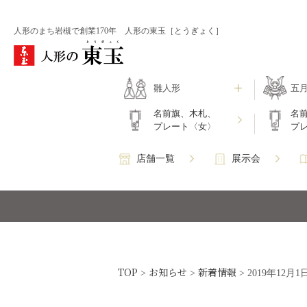
人形のまち岩槻で創業170年 人形の東玉［とうぎょく］
雛人形
五
名前旗、木札、
名
プレート〈女〉
プ
店舗一覧
展示会
TOP
お知らせ
新着情報
>
>
>
2019年12