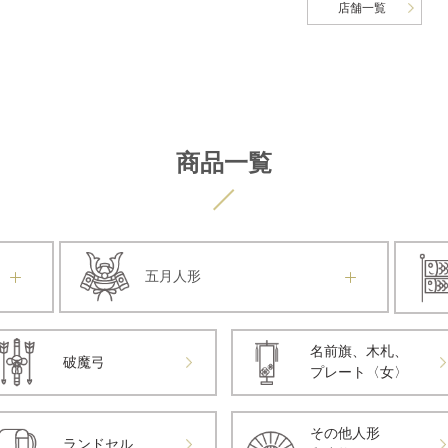
店舗一覧
商品一覧
五月人形
名前旗、木札、
破魔弓
プレート〈女〉
その他人形
ランドセル