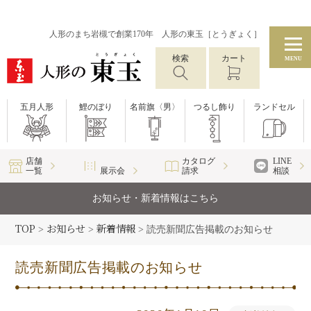
人形のまち岩槻で創業170年 人形の東玉［とうぎょく］
検索
カート
MENU
五月人形
鯉のぼり
名前旗〈男〉
つるし飾り
ランドセル
店舗
カタログ
LINE
一覧
展示会
請求
相談
お知らせ・新着情報はこちら
TOP
お知らせ
新着情報
>
>
>
読売新聞広告掲載のお知らせ
読売新聞広告掲載のお知らせ