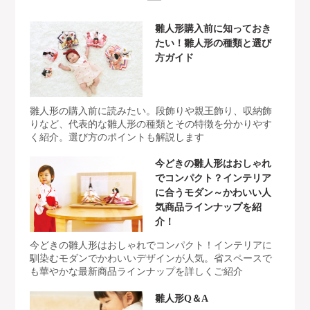
雛人形購入前に知っておき
たい！雛人形の種類と選び
方ガイド
雛人形の購入前に読みたい。段飾りや親王飾り、収納飾
りなど、代表的な雛人形の種類とその特徴を分かりやす
く紹介。選び方のポイントも解説します
今どきの雛人形はおしゃれ
でコンパクト？インテリア
に合うモダン～かわいい人
気商品ラインナップを紹
介！
今どきの雛人形はおしゃれでコンパクト！インテリアに
馴染むモダンでかわいいデザインが人気。省スペースで
も華やかな最新商品ラインナップを詳しくご紹介
雛人形Q＆A