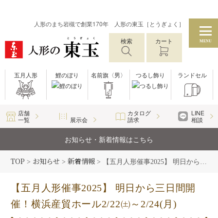
人形のまち岩槻で創業170年 人形の東玉［とうぎょく］
検索
カート
MENU
五月人形
鯉のぼり
名前旗〈男〉
つるし飾り
ランドセル
店舗
カタログ
LINE
一覧
展示会
請求
相談
お知らせ・新着情報はこちら
TOP
お知らせ
新着情報
>
>
>
【五月人形催事2025】 明日から三日間開催！横浜産貿ホール2/22㈯～2/24(月)
【五月人形催事2025】 明日から三日間開
催！横浜産貿ホール2/22㈯～2/24(月)