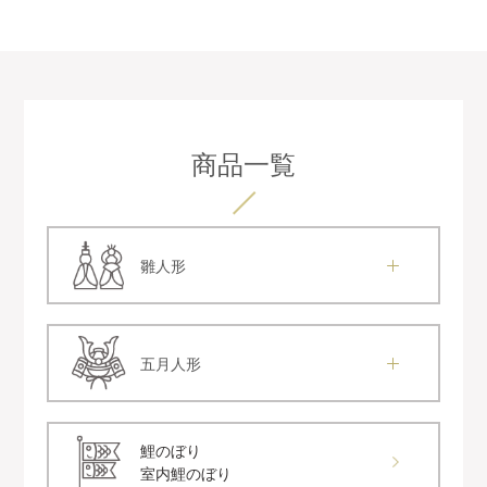
商品一覧
雛人形
五月人形
鯉のぼり
室内鯉のぼり