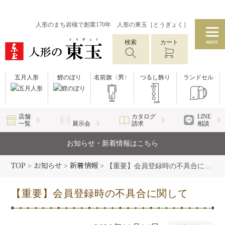
人形のまち岩槻で創業170年 人形の東玉［とうぎょく］
検索
カート
MENU
五月人形
鯉のぼり
名前旗〈男〉
つるし飾り
ランドセル
店舗
カタログ
LINE
一覧
展示会
請求
相談
お知らせ・新着情報はこちら
TOP
お知らせ
新着情報
>
>
>
【重要】会員登録時の不具合に関して
【重要】会員登録時の不具合に関して