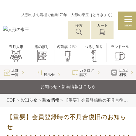
人形のまち岩槻で創業170年 人形の東玉［とうぎょく］
検索
カート
MENU
五月人形
鯉のぼり
名前旗〈男〉
つるし飾り
ランドセル
店舗
カタログ
LINE
一覧
展示会
請求
相談
お知らせ・新着情報はこちら
TOP
お知らせ
新着情報
>
>
>
【重要】会員登録時の不具合復旧のお知らせ
【重要】会員登録時の不具合復旧のお知ら
せ