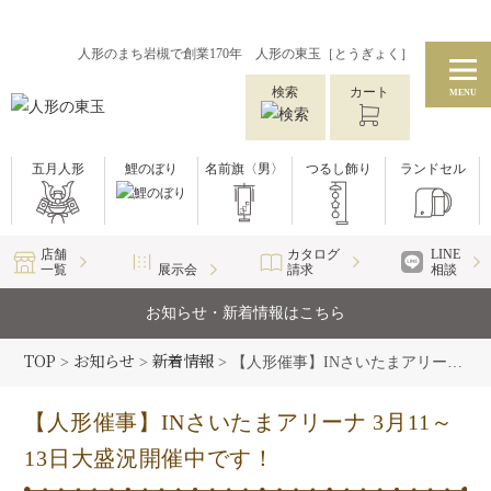
人形のまち岩槻で創業170年 人形の東玉［とうぎょく］
検索
カート
MENU
五月人形
鯉のぼり
名前旗〈男〉
つるし飾り
ランドセル
店舗
カタログ
LINE
一覧
展示会
請求
相談
お知らせ・新着情報はこちら
TOP
お知らせ
新着情報
>
>
>
【人形催事】INさいたまアリーナ 3月11～13日大盛況開催中です！
【人形催事】INさいたまアリーナ 3月11～
13日大盛況開催中です！