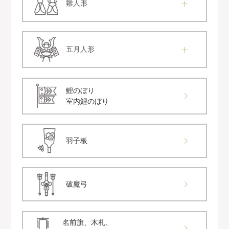
雛人形
五月人形
鯉のぼり
室内鯉のぼり
羽子板
破魔弓
名前旗、木札、