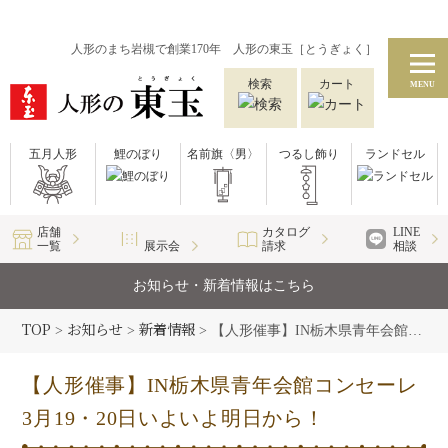
人形のまち岩槻で創業170年 人形の東玉［とうぎょく］
検索
カート
MENU
五月人形
鯉のぼり
名前旗〈男〉
つるし飾り
ランドセル
店舗
カタログ
LINE
一覧
展示会
請求
相談
お知らせ・新着情報はこちら
TOP
お知らせ
新着情報
>
>
>
【人形催事】IN栃木県青年会館コンセーレ 3月19・20日いよいよ明日から！
【人形催事】IN栃木県青年会館コンセーレ
3月19・20日いよいよ明日から！