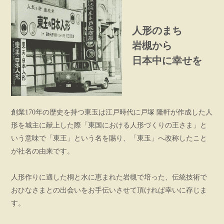
人形のまち
岩槻から
日本中に幸せを
創業170年の歴史を持つ東玉は江戸時代に戸塚 隆軒が作成した人
形を城主に献上した際「東国における人形づくりの王さま」と
いう意味で「東王」という名を賜り、「東玉」へ改称したこと
が社名の由来です。
人形作りに適した桐と水に恵まれた岩槻で培った、伝統技術で
おひなさまとの出会いをお手伝いさせて頂ければ幸いに存じま
す。