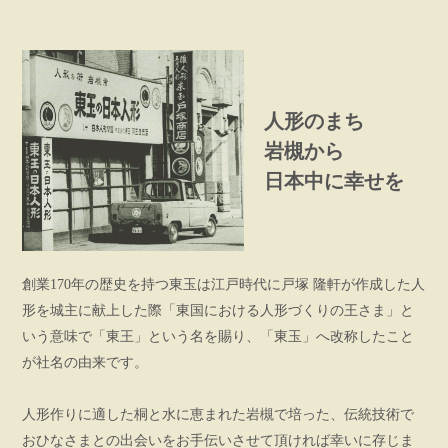
人形のまち
岩槻から
日本中に幸せを
創業170年の歴史を持つ東玉は江戸時代に戸塚 隆軒が作成した人
形を城主に献上した際「東国における人形づくりの王さま」と
いう意味で「東王」という名を賜り、「東玉」へ改称したこと
が社名の由来です。
人形作りに適した桐と水に恵まれた岩槻で培った、伝統技術で
おひなさまとの出会いをお手伝いさせて頂ければ幸いに存じま