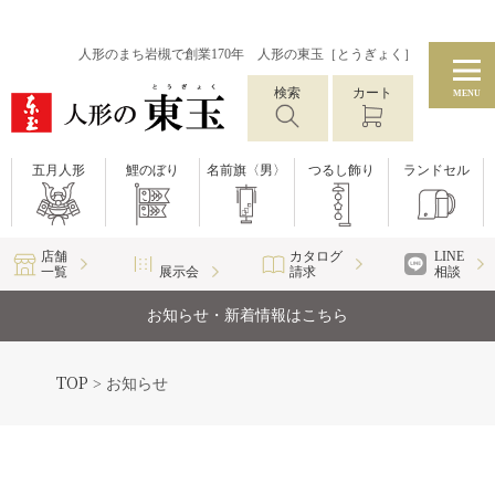
人形のまち岩槻で創業170年 人形の東玉［とうぎょく］
検索
カート
MENU
五月人形
鯉のぼり
名前旗〈男〉
つるし飾り
ランドセル
店舗
カタログ
LINE
一覧
展示会
請求
相談
お知らせ・新着情報はこちら
TOP
>
お知らせ