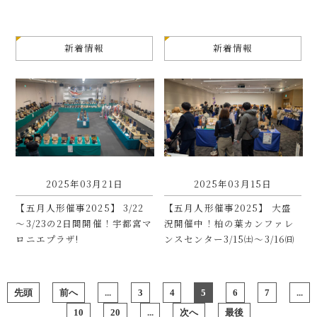
新着情報
新着情報
2025年03月21日
2025年03月15日
【五月人形催事2025】 3/22
【五月人形催事2025】 大盛
～3/23の2日間開催！宇都宮マ
況開催中！柏の葉カンファレ
ロニエプラザ!
ンスセンター3/15㈯～3/16㈰
先頭
前へ
...
3
4
5
6
7
...
10
20
...
次へ
最後