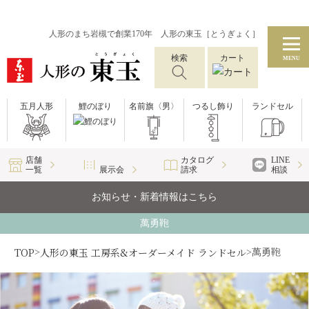
人形のまち岩槻で創業170年 人形の東玉［とうぎょく］
検索
カート
MENU
五月人形
鯉のぼり
名前旗〈男〉
つるし飾り
ランドセル
店舗
カタログ
LINE
一覧
展示会
請求
相談
お知らせ・新着情報はこちら
萬勇鞄
TOP
人形の東玉 工房系&オーダーメイド ランドセル
>
>
萬勇鞄