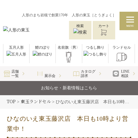
人形のまち岩槻で創業170年 人形の東玉［とうぎょく］
検索
カート
MENU
五月人形
鯉のぼり
名前旗〈男〉
つるし飾り
ランドセル
店舗
カタログ
LINE
一覧
展示会
請求
相談
お知らせ・新着情報はこちら
TOP
東玉ランドセル
>
>
ひなのいえ東玉藤沢店 本日も10時より営業中！
ひなのいえ東玉藤沢店 本日も10時より営
業中！