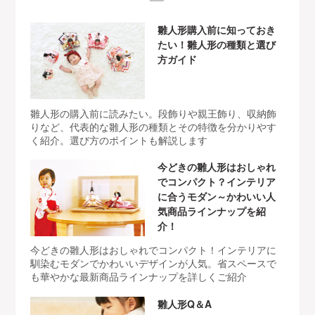
雛人形購入前に知っておき
たい！雛人形の種類と選び
方ガイド
雛人形の購入前に読みたい。段飾りや親王飾り、収納飾
りなど、代表的な雛人形の種類とその特徴を分かりやす
く紹介。選び方のポイントも解説します
今どきの雛人形はおしゃれ
でコンパクト？インテリア
に合うモダン～かわいい人
気商品ラインナップを紹
介！
今どきの雛人形はおしゃれでコンパクト！インテリアに
馴染むモダンでかわいいデザインが人気。省スペースで
も華やかな最新商品ラインナップを詳しくご紹介
雛人形Q＆A