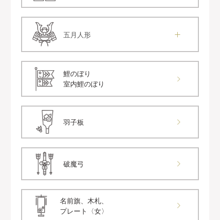
五月人形
鯉のぼり
室内鯉のぼり
羽子板
破魔弓
名前旗、木札、
プレート〈女〉