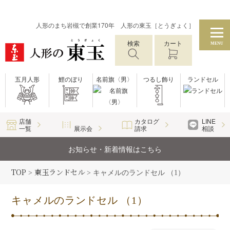
人形のまち岩槻で創業170年 人形の東玉［とうぎょく］
検索
カート
MENU
五月人形
鯉のぼり
名前旗〈男〉
つるし飾り
ランドセル
店舗
カタログ
LINE
一覧
展示会
請求
相談
お知らせ・新着情報はこちら
TOP
東玉ランドセル
>
>
キャメルのランドセル （1）
キャメルのランドセル （1）