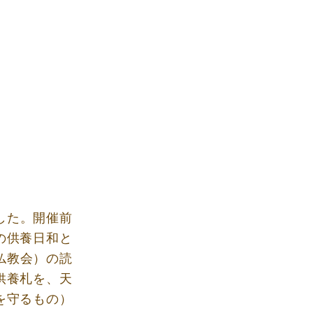
した。開催前
の供養日和と
仏教会）の読
供養札を、天
を守るもの）