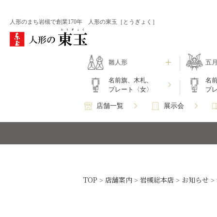
人形のまち岩槻で創業170年 人形の東玉［とうぎょく］
雛人形
五
名前旗、木札、
名
プレート〈女〉
プ
店舗一覧
展示会
TOP
店舗案内
岩槻総本店
お知らせ
>
>
>
>