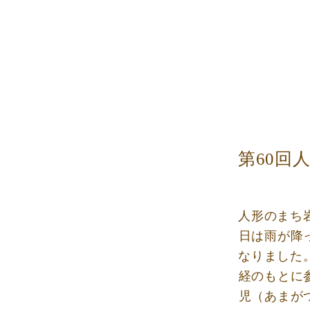
第60回
人形のまち
日は雨が降
なりました
経のもとに
児（あまが