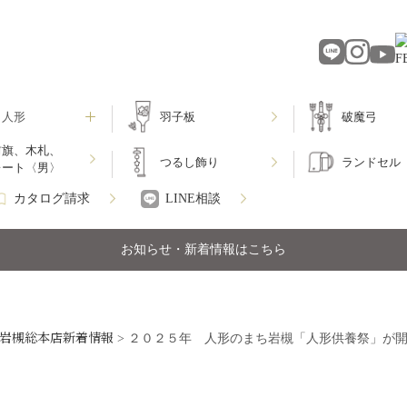
月人形
羽子板
破魔弓
前旗、木札、
つるし飾り
ランドセル
レート〈男〉
カタログ請求
LINE相談
お知らせ・新着情報はこちら
岩槻総本店新着情報
>
２０２５年 人形のまち岩槻「人形供養祭」が