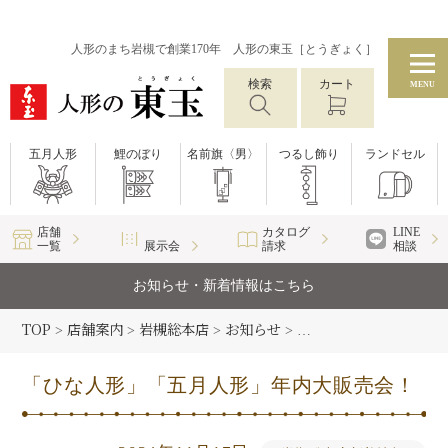
人形のまち岩槻で創業170年 人形の東玉［とうぎょく］
検索
カート
MENU
五月人形
鯉のぼり
名前旗〈男〉
つるし飾り
ランドセル
店舗
カタログ
LINE
一覧
展示会
請求
相談
お知らせ・新着情報はこちら
TOP
店舗案内
岩槻総本店
お知らせ
岩槻総本店新着情報
>
>
>
>
>
「ひな人形」「五月人形」年内大販売会！