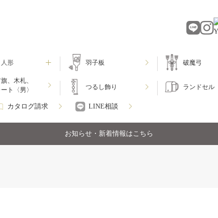
月人形
羽子板
破魔弓
前旗、木札、
つるし飾り
ランドセル
レート〈男〉
カタログ請求
LINE相談
お知らせ・新着情報はこちら