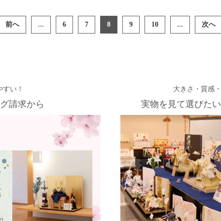
前へ
...
6
7
8
9
10
...
次へ
やすい！
大きさ・質感
グ請求から
実物を見て選びたい