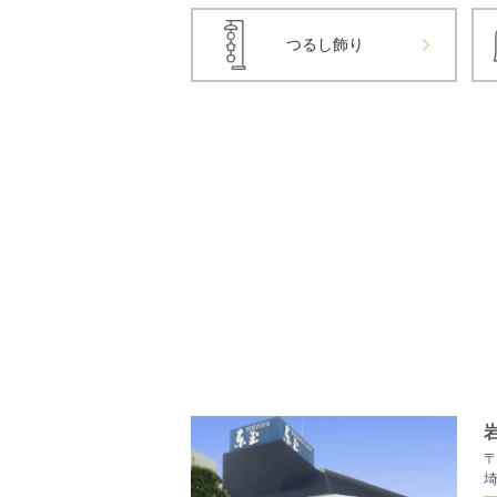
つるし飾り
〒
埼