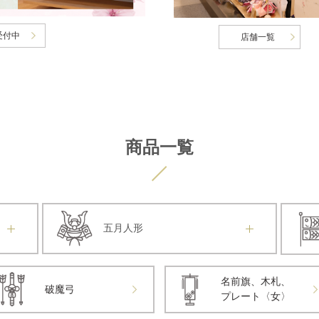
受付中
店舗一覧
商品一覧
五月人形
名前旗、木札、
破魔弓
プレート〈女〉