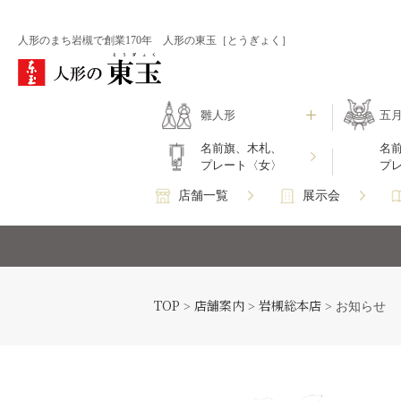
人形のまち岩槻で創業170年 人形の東玉［とうぎょく］
雛人形
五
名前旗、木札、
名
プレート〈女〉
プ
店舗一覧
展示会
TOP
店舗案内
岩槻総本店
>
>
>
お知らせ