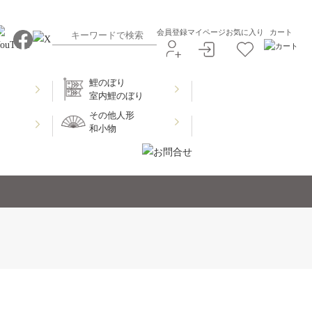
会員登録
マイページ
お気に入り
カート
鯉のぼり
室内鯉のぼり
その他人形
和小物