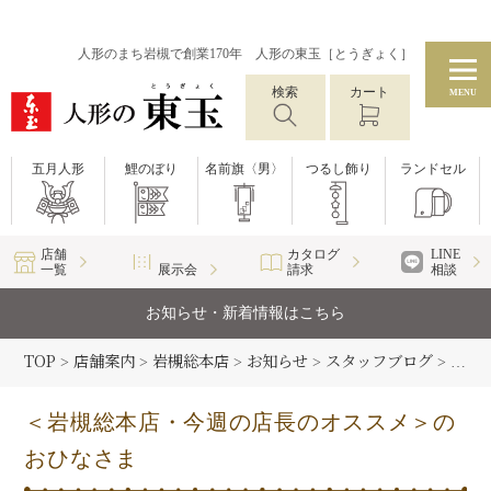
人形のまち岩槻で創業170年 人形の東玉［とうぎょく］
検索
カート
MENU
五月人形
鯉のぼり
名前旗〈男〉
つるし飾り
ランドセル
店舗
カタログ
LINE
一覧
展示会
請求
相談
お知らせ・新着情報はこちら
TOP
店舗案内
岩槻総本店
お知らせ
スタッフブログ
>
>
>
>
>
＜岩
＜岩槻総本店・今週の店長のオススメ＞の
おひなさま