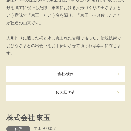
創業170年の歴史を持つ東玉は江戸時代に戸塚 隆軒が作成した人
形を城主に献上した際「東国における人形づくりの王さま」と
いう意味で「東王」という名を賜り、「東玉」へ改称したこと
が社名の由来です。
人形作りに適した桐と水に恵まれた岩槻で培った、伝統技術で
おひなさまとの出会いをお手伝いさせて頂ければ幸いに存じま
す。
会社概要
お客様の声
株式会社 東玉
〒339-0057
住所