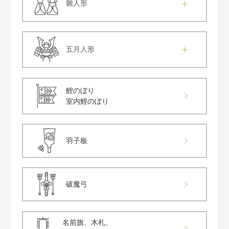
雛人形
五月人形
鯉のぼり
室内鯉のぼり
羽子板
破魔弓
名前旗、木札、