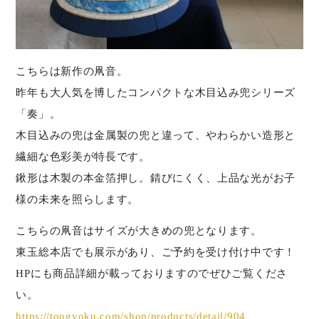
こちらは新作の凧音。
昨年も大人気を博したコンパクトな木目込み兜シリーズ
「奏」。
木目込みの兜は金属製の兜と違って、やわらかい造形と
繊細な色彩美が特長です。
鍬形は木製の本金箔押し。錆びにくく、上品な光がお子
様の未来を照らします。
こちらの凧音はサイズが大きめの兜となります。
東玉総本店でも展示があり、ご予約を受け付け中です！
HPにも商品詳細が載っておりますのでぜひご覧くださ
い。
https://tougyoku.com/shop/products/detail/904