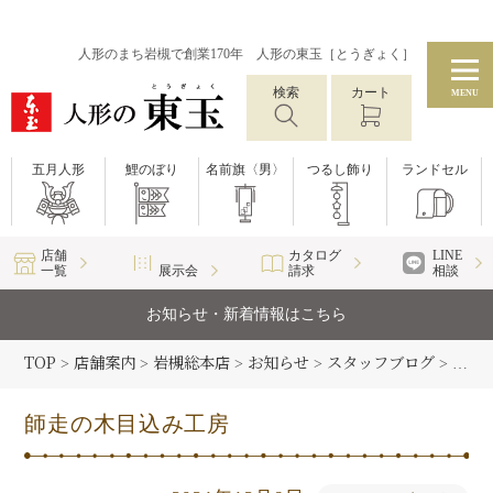
人形のまち岩槻で創業170年 人形の東玉［とうぎょく］
検索
カート
MENU
五月人形
鯉のぼり
名前旗〈男〉
つるし飾り
ランドセル
店舗
カタログ
LINE
一覧
展示会
請求
相談
お知らせ・新着情報はこちら
TOP
店舗案内
岩槻総本店
お知らせ
スタッフブログ
>
>
>
>
>
師走
師走の木目込み工房