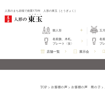
人形のまち岩槻で創業170年 人形の東玉［とうぎょく］
雛人形
五
名前旗、木札、
名
プレート〈女〉
プ
店舗一覧
展示会
TOP
>
お客様の声
>
お客様の声 男の子
>