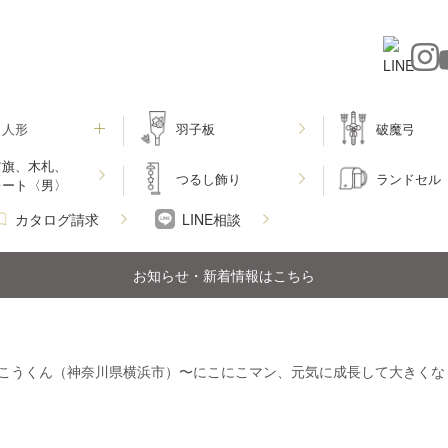
月人形
羽子板
破魔弓
前旗、木札、
つるし飾り
ランドセル
レート〈男〉
カタログ請求
LINE相談
お知らせ・新着情報はこちら
こうくん（神奈川県横浜市）〜にこにこマン、元気に成長して大きくな