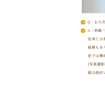
Q：お人
A：素敵
従来とは
威厳もあ
息子は興
(写真撮
娘は格好