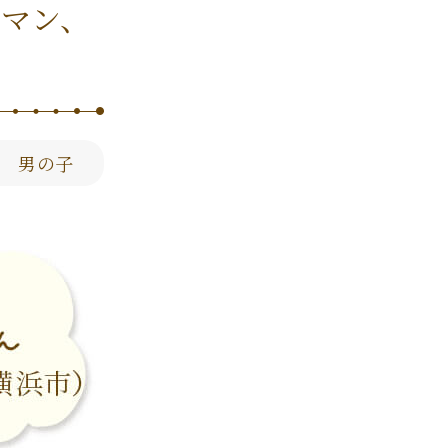
マン、
 男の子