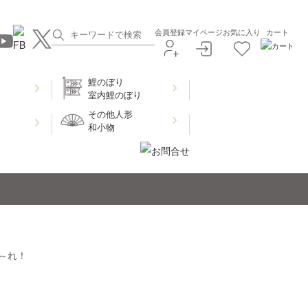
会員登録
マイページ
お気に入り
カート
鯉のぼり
室内鯉のぼり
その他人形
和小物
～れ！