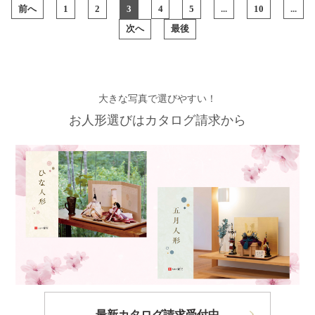
前へ
1
2
3
4
5
...
10
...
次へ
最後
大きな写真で選びやすい！
お人形選びはカタログ請求から
最新カタログ請求受付中