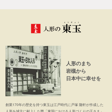
人形のまち
岩槻から
日本中に幸せを
創業170年の歴史を持つ東玉は江戸時代に戸塚 隆軒が作成した
人形を城主に献上した際「東国における人形づくりの王さま」