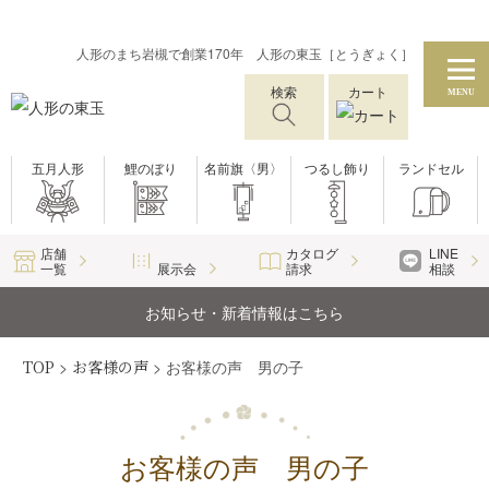
人形のまち岩槻で創業170年 人形の東玉［とうぎょく］
検索
カート
MENU
五月人形
鯉のぼり
名前旗〈男〉
つるし飾り
ランドセル
店舗
カタログ
LINE
一覧
展示会
請求
相談
お知らせ・新着情報はこちら
TOP
>
お客様の声
>
お客様の声 男の子
お客様の声 男の子